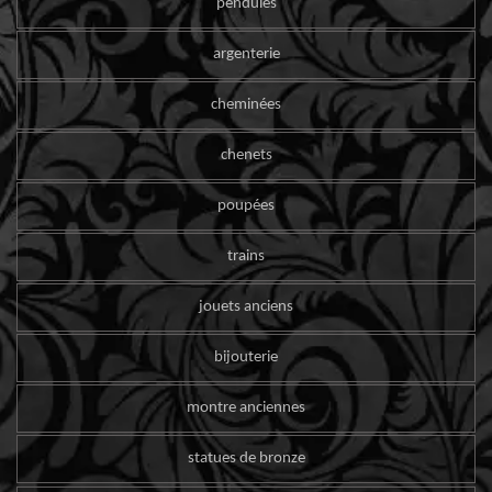
pendules
argenterie
cheminées
chenets
poupées
trains
jouets anciens
bijouterie
montre anciennes
statues de bronze