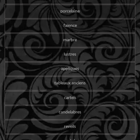
porcelaine
faïence
marbre
lustres
appliques
tableaux anciens
cartels
candelabres
reveils