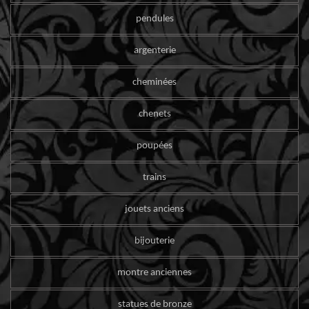
pendules
argenterie
cheminées
chenets
poupées
trains
jouets anciens
bijouterie
montre anciennes
statues de bronze