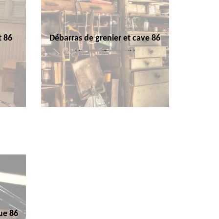
t 86
Débarras de grenier et cave 86
ue 86