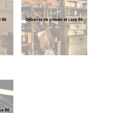
t 86
Débarras de grenier et cave 86
ue 86