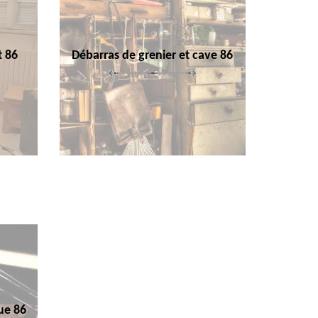
t 86
Débarras de grenier et cave 86
ue 86