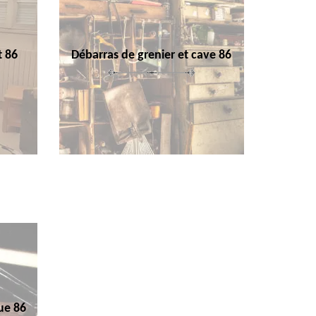
t 86
Débarras de grenier et cave 86
ue 86