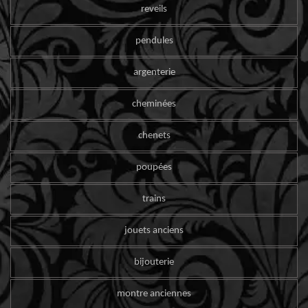
reveils
pendules
argenterie
cheminées
chenets
poupées
trains
jouets anciens
bijouterie
montre anciennes