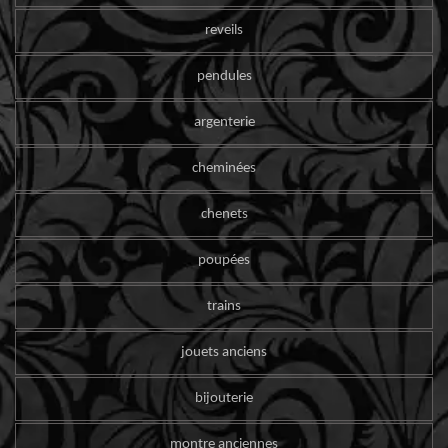
reveils
pendules
argenterie
cheminées
chenets
poupées
trains
jouets anciens
bijouterie
montre anciennes