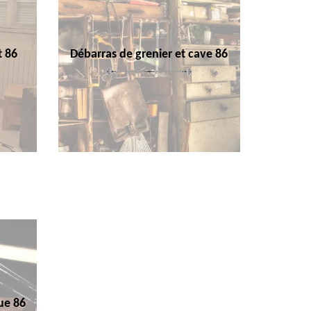
t 86
Débarras de grenier et cave 86
ue 86