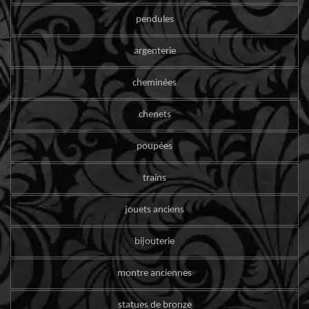
pendules
argenterie
cheminées
chenets
poupées
trains
jouets anciens
bijouterie
montre anciennes
statues de bronze