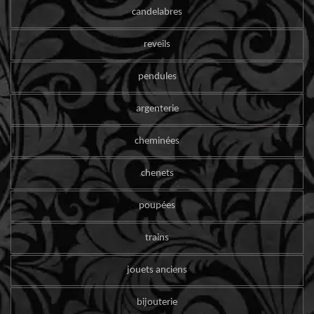
candelabres
reveils
pendules
argenterie
cheminées
chenets
poupées
trains
jouets anciens
bijouterie