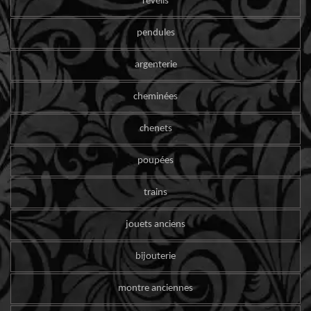
reveils
pendules
argenterie
cheminées
chenets
poupées
trains
jouets anciens
bijouterie
montre anciennes