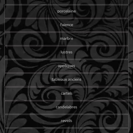
porcelaine
faïence
marbre
lustres
appliques
tableaux anciens
cartels
candelabres
reveils