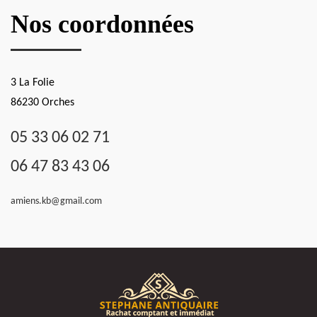
Nos coordonnées
3 La Folie
86230 Orches
05 33 06 02 71
06 47 83 43 06
amiens.kb@gmail.com