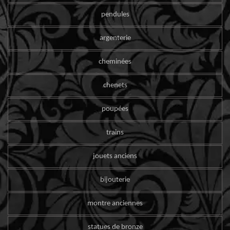
pendules
argenterie
cheminées
chenets
poupées
trains
jouets anciens
bijouterie
montre anciennes
statues de bronze