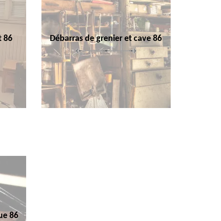
t 86
Débarras de grenier et cave 86
ue 86