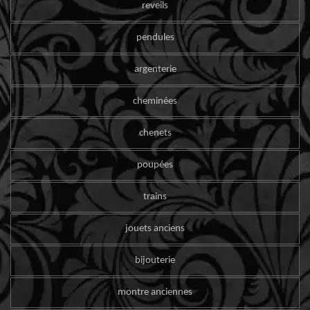
reveils
pendules
argenterie
cheminées
chenets
poupées
trains
jouets anciens
bijouterie
montre anciennes