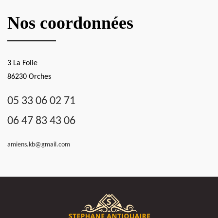
Nos coordonnées
3 La Folie
86230 Orches
05 33 06 02 71
06 47 83 43 06
amiens.kb@gmail.com