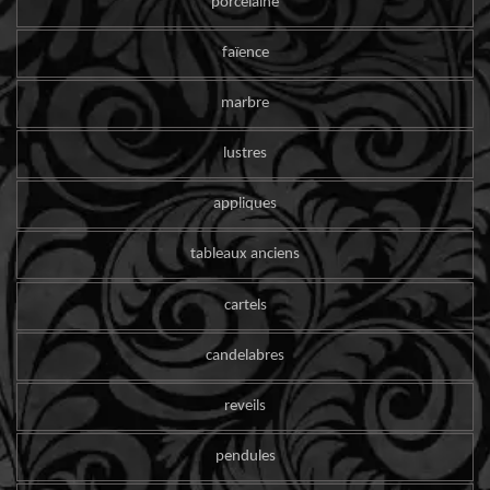
porcelaine
faïence
marbre
lustres
appliques
tableaux anciens
cartels
candelabres
reveils
pendules