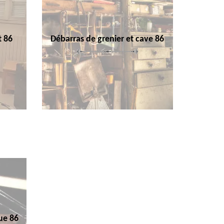
t 86
Débarras de grenier et cave 86
ue 86