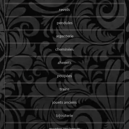
reveils
pendules
argenterie
cheminées
chenets
poupées
trains
jouets anciens
bijouterie