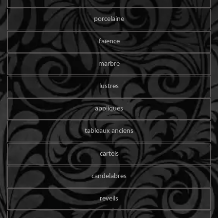
porcelaine
faïence
marbre
lustres
appliques
tableaux anciens
cartels
candelabres
reveils