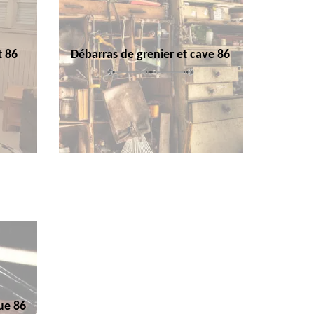
t 86
Débarras de grenier et cave 86
ue 86