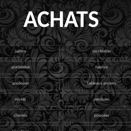
ACHATS
salons
secrétaires
porcelaine
faïence
appliques
tableaux anciens
reveils
pendules
chenets
poupées