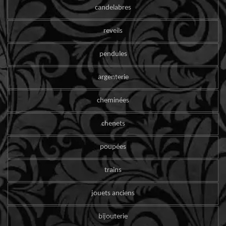
candelabres
reveils
pendules
argenterie
cheminées
chenets
poupées
trains
jouets anciens
bijouterie