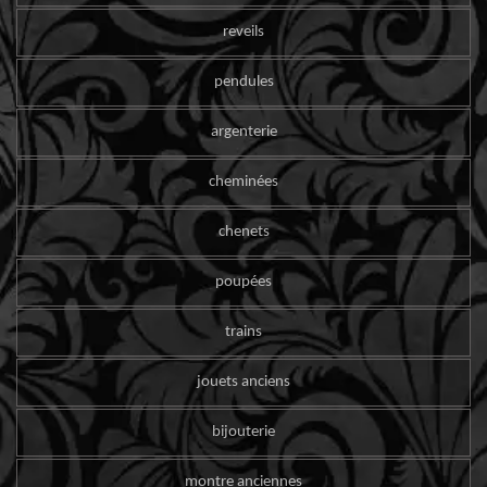
reveils
pendules
argenterie
cheminées
chenets
poupées
trains
jouets anciens
bijouterie
montre anciennes