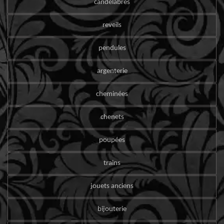
candelabres
reveils
pendules
argenterie
cheminées
chenets
poupées
trains
jouets anciens
bijouterie