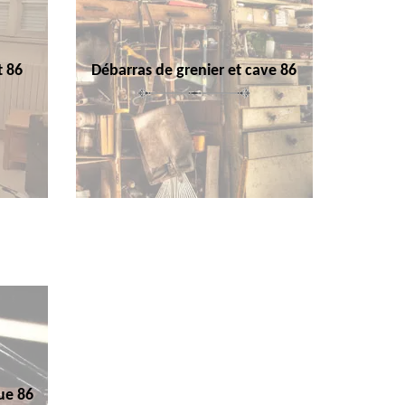
t 86
Débarras de grenier et cave 86
ue 86