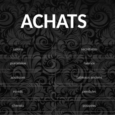
ACHATS
salons
secrétaires
porcelaine
faïence
appliques
tableaux anciens
reveils
pendules
chenets
poupées