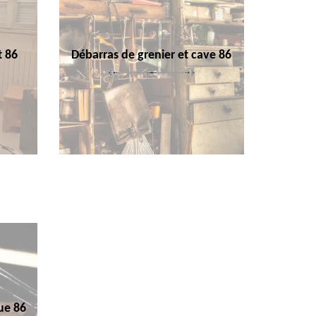
t 86
Débarras de grenier et cave 86
ue 86