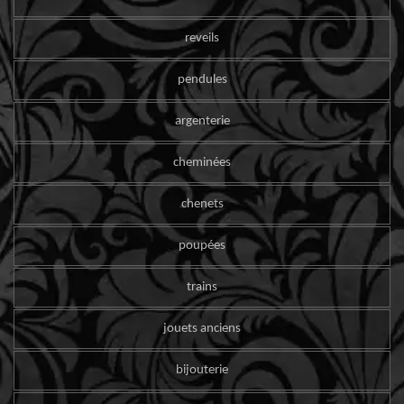
reveils
pendules
argenterie
cheminées
chenets
poupées
trains
jouets anciens
bijouterie