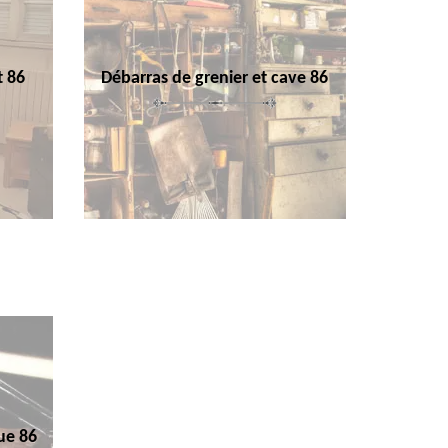
t 86
Débarras de grenier et cave 86
ue 86