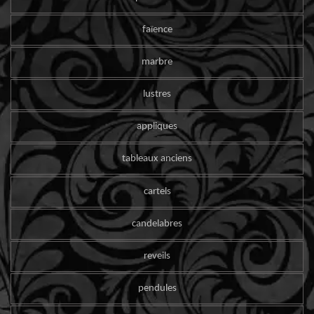
faïence
marbre
lustres
appliques
tableaux anciens
cartels
candelabres
reveils
pendules