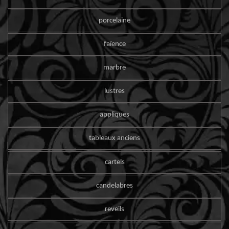
porcelaine
faïence
marbre
lustres
appliques
tableaux anciens
cartels
candelabres
reveils