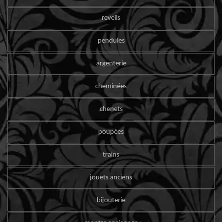
reveils
pendules
argenterie
cheminées
chenets
poupées
trains
jouets anciens
bijouterie