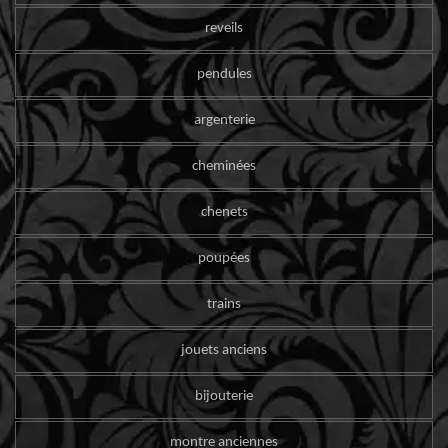
reveils
pendules
argenterie
cheminées
chenets
poupées
trains
jouets anciens
bijouterie
montre anciennes