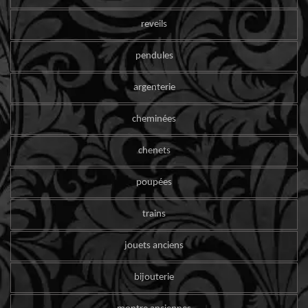
reveils
pendules
argenterie
cheminées
chenets
poupées
trains
jouets anciens
bijouterie