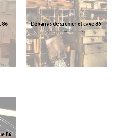
t 86
Débarras de grenier et cave 86
ue 86