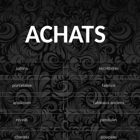
ACHATS
salons
secrétaires
porcelaine
faïence
appliques
tableaux anciens
reveils
pendules
chenets
poupées