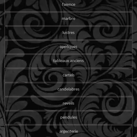
faïence
marbre
lustres
appliques
tableaux anciens
cartels
candelabres
reveils
pendules
argenterie