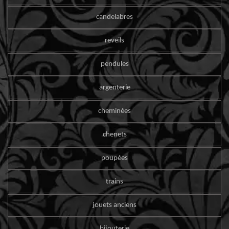
candelabres
reveils
pendules
argenterie
cheminées
chenets
poupées
trains
jouets anciens
bijouterie