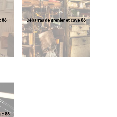
t 86
Débarras de grenier et cave 86
ue 86