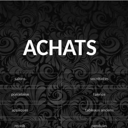
ACHATS
salons
secrétaires
porcelaine
faïence
appliques
tableaux anciens
reveils
pendules