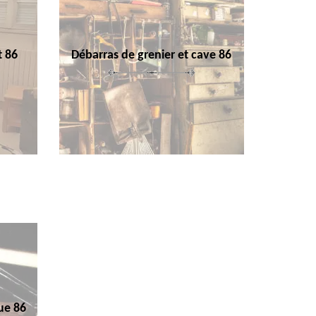
t 86
Débarras de grenier et cave 86
ue 86