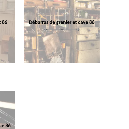
t 86
Débarras de grenier et cave 86
ue 86