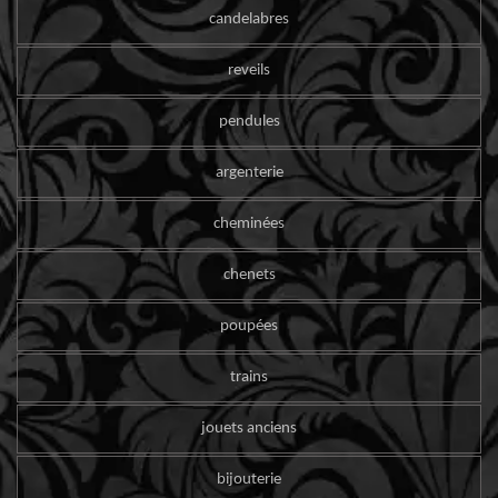
candelabres
reveils
pendules
argenterie
cheminées
chenets
poupées
trains
jouets anciens
bijouterie