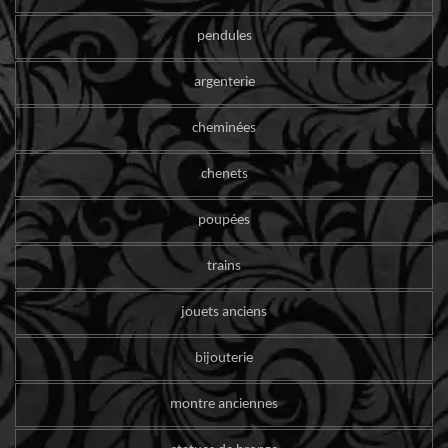
pendules
argenterie
cheminées
chenets
poupées
trains
jouets anciens
bijouterie
montre anciennes