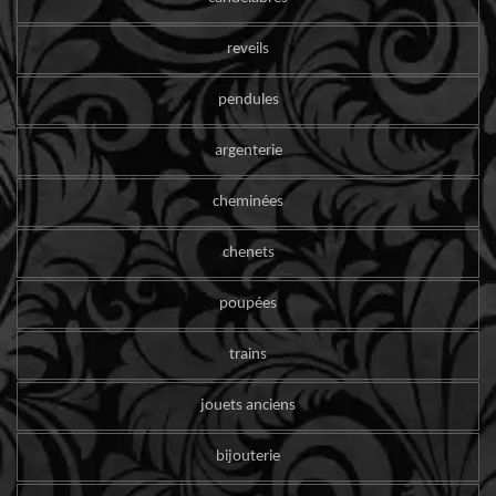
reveils
pendules
argenterie
cheminées
chenets
poupées
trains
jouets anciens
bijouterie