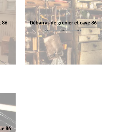
t 86
Débarras de grenier et cave 86
ue 86