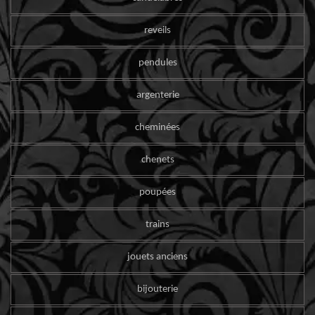
reveils
pendules
argenterie
cheminées
chenets
poupées
trains
jouets anciens
bijouterie