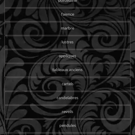
porcelaine
faïence
marbre
lustres
appliques
tableaux anciens
cartels
candelabres
reveils
pendules