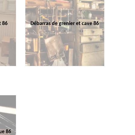
t 86
Débarras de grenier et cave 86
ue 86