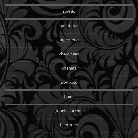
reveils
pendules
argenterie
cheminées
chenets
poupées
trains
jouets anciens
bijouterie