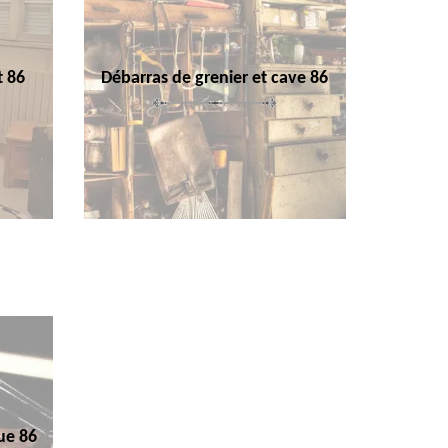
t 86
Débarras de grenier et cave 86
ue 86