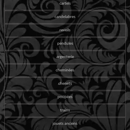
cartels
candelabres
reveils
pendules
argenterie
cheminées
chenets
poupées
trains
jouets anciens