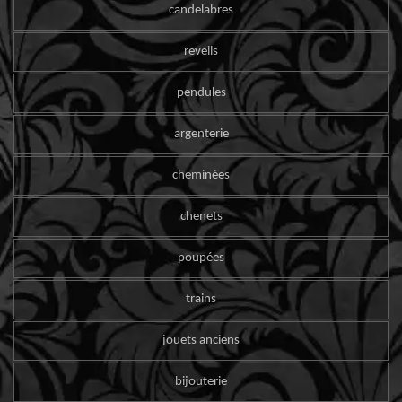
candelabres
reveils
pendules
argenterie
cheminées
chenets
poupées
trains
jouets anciens
bijouterie